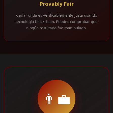
Provably Fair
Cada ronda es verificablemente justa usando
tecnología blockchain. Puedes comprobar que
ningún resultado fue manipulado.
👨‍💼