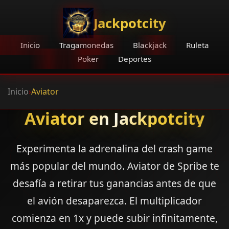
Jackpotcity
Inicio
Tragamonedas
Blackjack
Ruleta
Poker
Deportes
Inicio
Aviator
Aviator en Jackpotcity
Experimenta la adrenalina del crash game
más popular del mundo. Aviator de Spribe te
desafía a retirar tus ganancias antes de que
el avión desaparezca. El multiplicador
comienza en 1x y puede subir infinitamente,