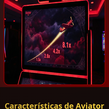
Características de Aviator