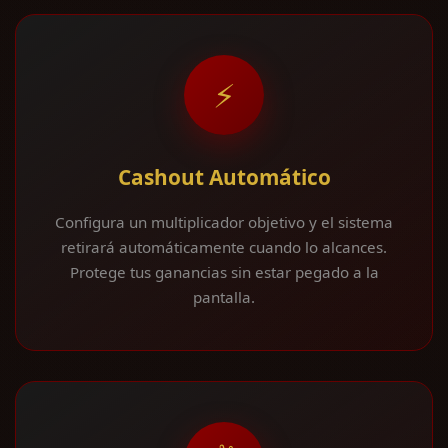
⚡
Cashout Automático
Configura un multiplicador objetivo y el sistema
retirará automáticamente cuando lo alcances.
Protege tus ganancias sin estar pegado a la
pantalla.