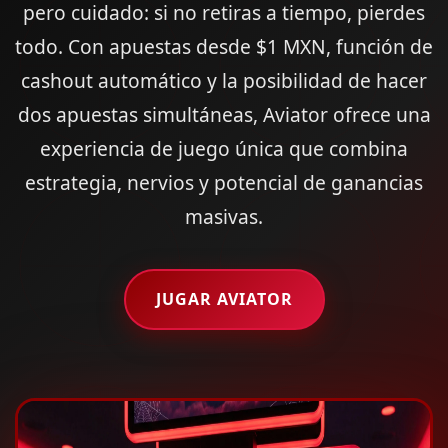
pero cuidado: si no retiras a tiempo, pierdes
todo. Con apuestas desde $1 MXN, función de
cashout automático y la posibilidad de hacer
dos apuestas simultáneas, Aviator ofrece una
experiencia de juego única que combina
estrategia, nervios y potencial de ganancias
masivas.
JUGAR AVIATOR